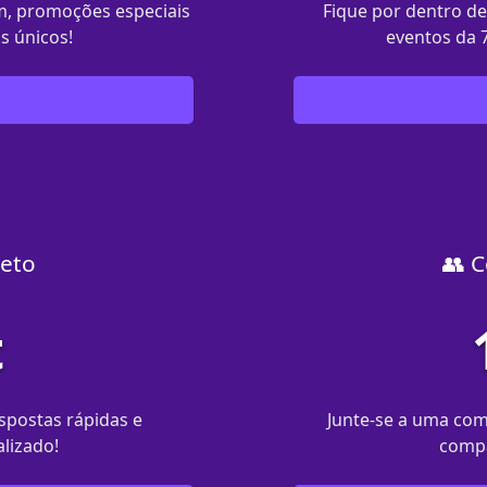
m, promoções especiais
Fique por dentro d
s únicos!
eventos da 
reto
👥 
t
espostas rápidas e
Junte-se a uma com
lizado!
compa