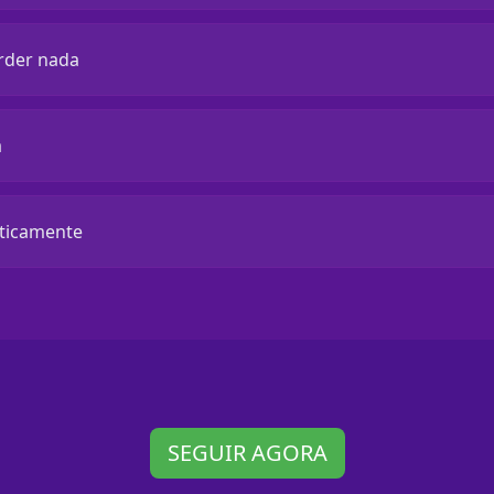
erder nada
a
aticamente
SEGUIR AGORA