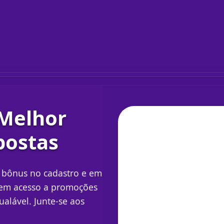
Melhor
postas
 bônus no cadastro e em
tem acesso a promoções
ualável. Junte-se aos