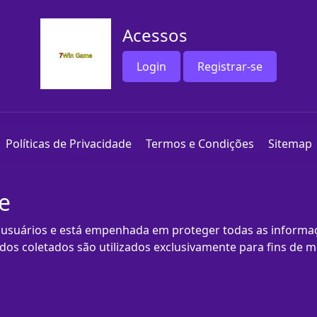
Acessos
Login
Registrar-se
Políticas de Privacidade
Termos e Condições
Sitemap
de
s usuários e está empenhada em proteger todas as informa
os coletados são utilizados exclusivamente para fins de m