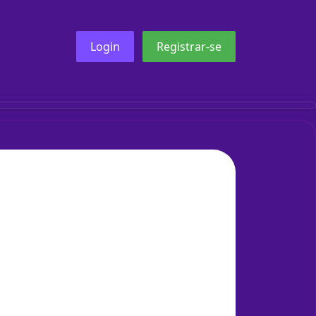
Login
Registrar-se