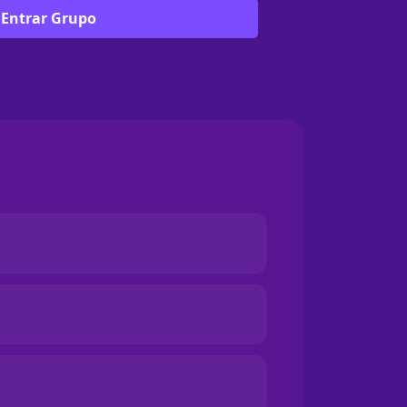
Entrar Grupo