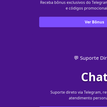
Receba bônus exclusivos do Telegra
e códigos promocionai
Ver Bônus
💬 Suporte Di
Cha
Suporte direto via Telegram, r
atendimento persona