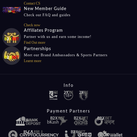
Contact CS
New Member Guide
Check out FAQ and guides
Check now
Affiliates Program
Partner with us and earn some income!
Find Out more
Partnerships
Meet our Brand Ambassadors & Sports Partners
Learnt more
Info
Payment Partners