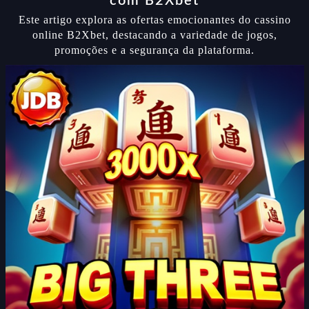
com B2Xbet
Este artigo explora as ofertas emocionantes do cassino
online B2Xbet, destacando a variedade de jogos,
promoções e a segurança da plataforma.