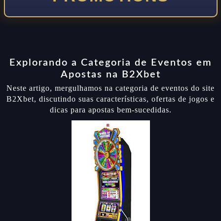
Explorando a Categoria de Eventos em
Apostas na B2Xbet
Neste artigo, mergulhamos na categoria de eventos do site
B2Xbet, discutindo suas características, ofertas de jogos e
dicas para apostas bem-sucedidas.