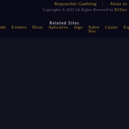
Responsible Gambling
About us
Copyrights © 2025 All Rights Reserved by
B2Xbet
Related Sites
ade
Eventos
Dicas
Aplicativo
Jogo
Sobre
Casino
Es
Nós