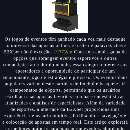
Os jogos de eventos têm ganhado cada vez mais destaque
no universo das apostas online, e o site de palavras-chave
B2Xbet não é exceção.
1977Win
Com uma ampla gama de
opções que abrangem eventos esportivos e outras
competições ao redor do mundo, essa categoria oferece aos
apostadores a oportunidade de participar de um
emocionante jogo de estratégia e previsão. Os eventos mais
populares variam desde partidas de futebol e basquete até
campeonatos de eSports, permitindo que os usuários
escolham suas apostas favoritas com base em estatísticas
atualizadas e análises de especialistas. Além da variedade
de esportes, a interface da B2Xbet proporciona uma
experiência de usuário intuitiva, facilitando a navegação e
a colocação de apostas em tempo real. Este artigo explorará
as melhores práticas para apostar em eventos, abordando