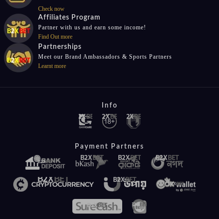
Check now
Affiliates Program
Partner with us and earn some income!
Find Out more
Partnerships
Meet our Brand Ambassadors & Sports Partners
Learnt more
Info
Payment Partners