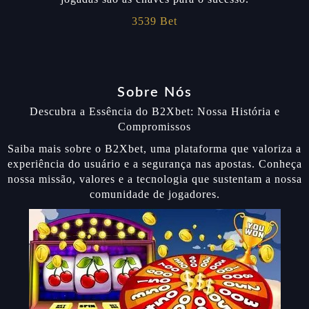
3539 Bet
Sobre Nós
Descubra a Essência do B2Xbet: Nossa História e
Compromissos
Saiba mais sobre o B2Xbet, uma plataforma que valoriza a
experiência do usuário e a segurança nas apostas. Conheça
nossa missão, valores e a tecnologia que sustentam a nossa
comunidade de jogadores.