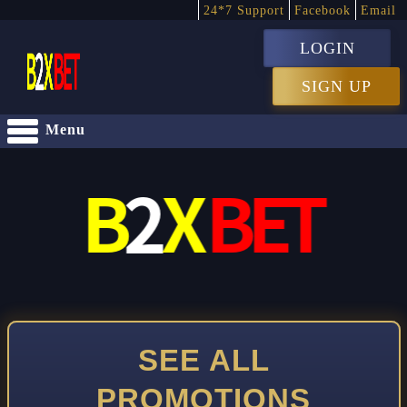
24*7 Support
Facebook
Email
LOGIN
SIGN UP
Menu
SEE ALL
PROMOTIONS