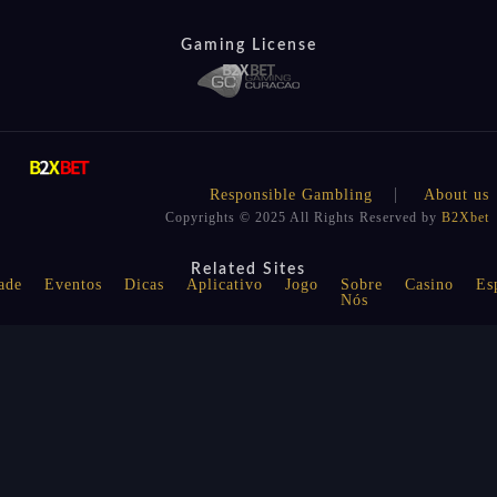
Gaming License
Responsible Gambling
About us
Copyrights © 2025 All Rights Reserved by
B2Xbet
Related Sites
ade
Eventos
Dicas
Aplicativo
Jogo
Sobre
Casino
Es
Nós